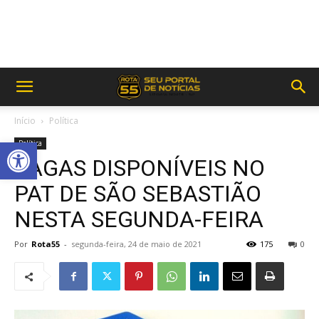
Início
Política
Abrir a barra de ferramentas
Política
VAGAS DISPONÍVEIS NO
PAT DE SÃO SEBASTIÃO
NESTA SEGUNDA-FEIRA
Por
Rota55
-
segunda-feira, 24 de maio de 2021
175
0