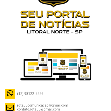
(12) 98122-5226
rota55comunicacao@gmail.com
contato.rota55@gmail.com