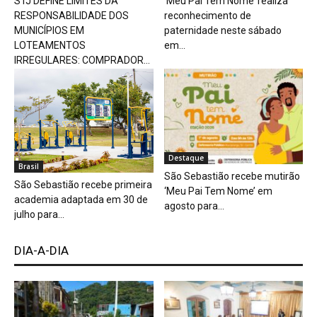
STJ DEFINE LIMITES DA
‘Meu Pai Tem Nome’ realiza
RESPONSABILIDADE DOS
reconhecimento de
MUNICÍPIOS EM
paternidade neste sábado
LOTEAMENTOS
em...
IRREGULARES: COMPRADOR...
Destaque
Brasil
São Sebastião recebe mutirão
São Sebastião recebe primeira
‘Meu Pai Tem Nome’ em
academia adaptada em 30 de
agosto para...
julho para...
DIA-A-DIA