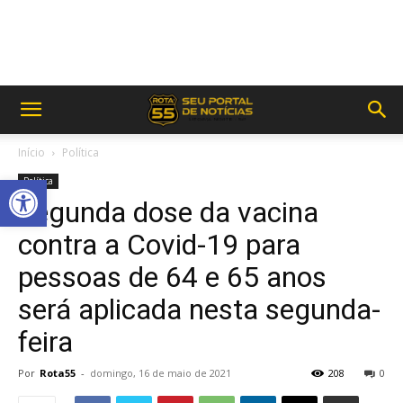
Início
Política
Abrir a barra de ferramentas
Política
Segunda dose da vacina
contra a Covid-19 para
pessoas de 64 e 65 anos
será aplicada nesta segunda-
feira
Por
Rota55
-
domingo, 16 de maio de 2021
208
0