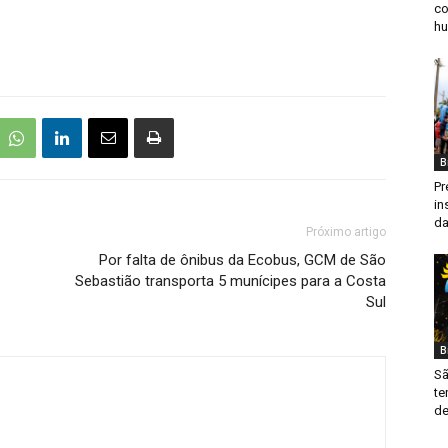
co
hu
B
Pr
in
da
Próximo artigo
Por falta de ônibus da Ecobus, GCM de São
Sebastião transporta 5 munícipes para a Costa
Sul
B
Sã
te
de