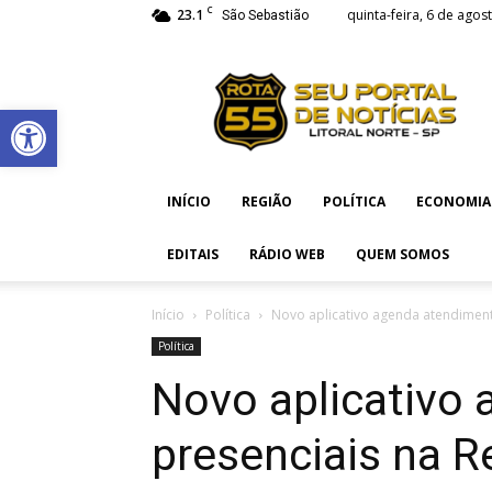
C
23.1
quinta-feira, 6 de agos
São Sebastião
Rota
55
Abrir a barra de ferramentas
INÍCIO
REGIÃO
POLÍTICA
ECONOMIA
EDITAIS
RÁDIO WEB
QUEM SOMOS
Início
Política
Novo aplicativo agenda atendiment
Política
Novo aplicativo
presenciais na R