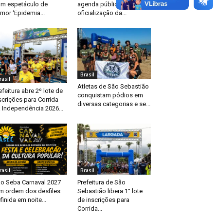
m espetáculo de
agenda pública após
mor ‘Epidemia...
oficialização da...
Brasil
rasil
Atletas de São Sebastião
efeitura abre 2º lote de
conquistam pódios em
scrições para Corrida
diversas categorias e se...
 Independência 2026...
rasil
Brasil
o Seba Carnaval 2027
Prefeitura de São
m ordem dos desfiles
Sebastião libera 1° lote
finida em noite...
de inscrições para
Corrida...