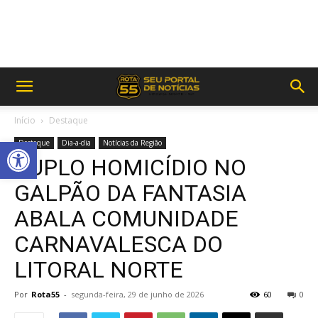
Início
Destaque
Abrir a barra de ferramentas
Destaque
Dia-a-dia
Notícias da Região
DUPLO HOMICÍDIO NO
GALPÃO DA FANTASIA
ABALA COMUNIDADE
CARNAVALESCA DO
LITORAL NORTE
Por
Rota55
-
segunda-feira, 29 de junho de 2026
60
0