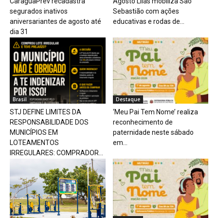
CaraguaPrev recadastra
Agosto Lilás mobiliza São
segurados inativos
Sebastião com ações
aniversariantes de agosto até
educativas e rodas de...
dia 31
Brasil
Destaque
STJ DEFINE LIMITES DA
‘Meu Pai Tem Nome’ realiza
RESPONSABILIDADE DOS
reconhecimento de
MUNICÍPIOS EM
paternidade neste sábado
LOTEAMENTOS
em...
IRREGULARES: COMPRADOR...