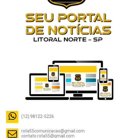
(12) 98122-5226
rota55comunicacao@gmail.com
contato.rota55@gmail.com