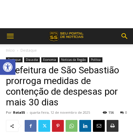
Início
Destaque
Abrir a barra de ferramentas
Destaque
Dia-a-dia
Economia
Notícias da Região
Política
Prefeitura de São Sebastião
prorroga medidas de
contenção de despesas por
mais 30 dias
Por
Rota55
-
quarta-feira, 12 de novembro de 2025
156
0