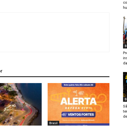
co
hu
B
Pr
in
da
or
B
Sã
te
de
Brasil