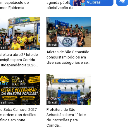
m espetáculo de
agenda pública após
mor ‘Epidemia...
oficialização da...
Brasil
rasil
Atletas de São Sebastião
efeitura abre 2º lote de
conquistam pódios em
scrições para Corrida
diversas categorias e se...
 Independência 2026...
rasil
Brasil
o Seba Carnaval 2027
Prefeitura de São
m ordem dos desfiles
Sebastião libera 1° lote
finida em noite...
de inscrições para
Corrida...