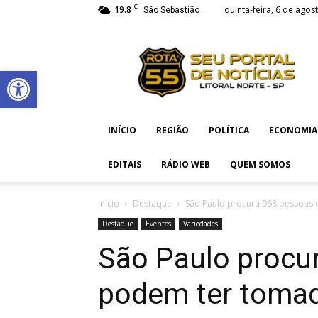
C
19.8
quinta-feira, 6 de agos
São Sebastião
Rota
55
Abrir a barra de ferramentas
INÍCIO
REGIÃO
POLÍTICA
ECONOMIA
EDITAIS
RÁDIO WEB
QUEM SOMOS
Início
Destaque
São Paulo procura 968 pessoas 
Destaque
Eventos
Variedades
São Paulo procu
podem ter tomad