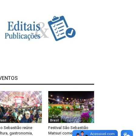
VENTOS
rasil
Brasil
o Sebastião reúne
Festival São Sebastião
ltura, gastronomia,
Matsuri começa nesta