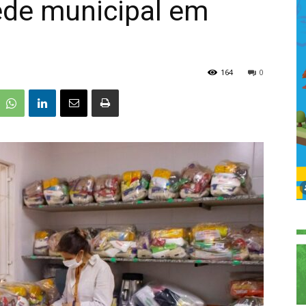
ede municipal em
164
0