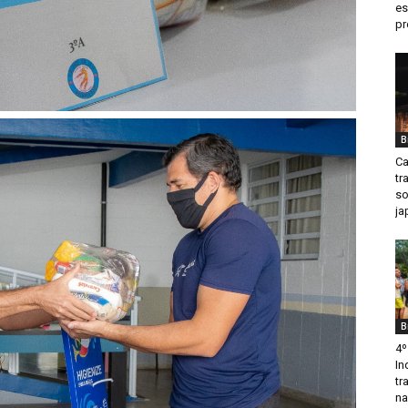
es
pr
B
Ca
tr
so
ja
B
4º
In
tr
na.