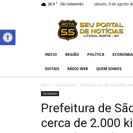
C
26.9
sábado, 8 de agosto d
São Sebastião
Rota
55
Abrir a barra de ferramentas
INÍCIO
REGIÃO
POLÍTICA
ECONOMIA
EDITAIS
RÁDIO WEB
QUEM SOMOS
Início
Variedades
Prefeitura de São Sebastião ent
Variedades
Prefeitura de Sã
cerca de 2.000 k