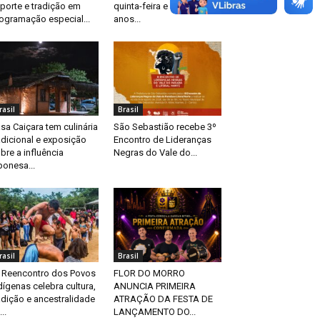
porte e tradição em
quinta-feira e celebra 70
ogramação especial...
anos...
rasil
Brasil
sa Caiçara tem culinária
São Sebastião recebe 3º
adicional e exposição
Encontro de Lideranças
bre a influência
Negras do Vale do...
ponesa...
rasil
Brasil
 Reencontro dos Povos
FLOR DO MORRO
dígenas celebra cultura,
ANUNCIA PRIMEIRA
adição e ancestralidade
ATRAÇÃO DA FESTA DE
..
LANÇAMENTO DO...