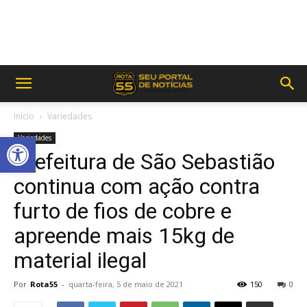
Início
Variedades
Abrir a barra de ferramentas
Variedades
Prefeitura de São Sebastião
continua com ação contra
furto de fios de cobre e
apreende mais 15kg de
material ilegal
Por
Rota55
-
quarta-feira, 5 de maio de 2021
150
0