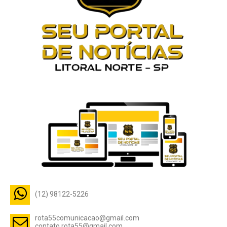
(12) 98122-5226
rota55comunicacao@gmail.com
contato.rota55@gmail.com