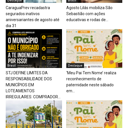
Destaque
Brasil
CaraguaPrev recadastra
Agosto Lilás mobiliza São
segurados inativos
Sebastião com ações
aniversariantes de agosto até
educativas e rodas de...
dia 31
Brasil
Destaque
STJ DEFINE LIMITES DA
‘Meu Pai Tem Nome’ realiza
RESPONSABILIDADE DOS
reconhecimento de
MUNICÍPIOS EM
paternidade neste sábado
LOTEAMENTOS
em...
IRREGULARES: COMPRADOR...