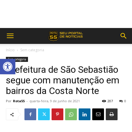
Início
Sem categoria
Abrir a barra de ferramentas
Sem categoria
Prefeitura de São Sebastião
segue com manutenção em
bairros da Costa Norte
Por
Rota55
-
quarta-feira, 9 de junho de 2021
207
0