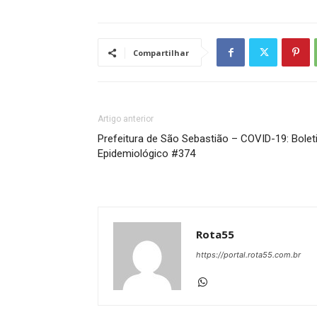
Compartilhar
Artigo anterior
Prefeitura de São Sebastião – COVID-19: Bole
Epidemiológico #374
Rota55
https://portal.rota55.com.br