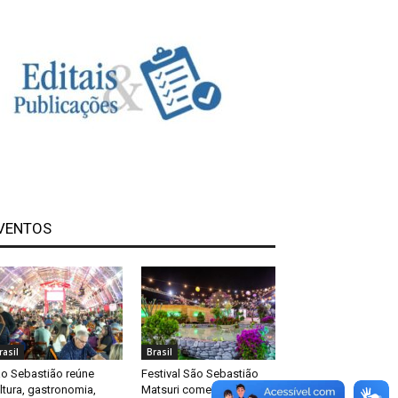
VENTOS
rasil
Brasil
o Sebastião reúne
Festival São Sebastião
ltura, gastronomia,
Matsuri começa nesta