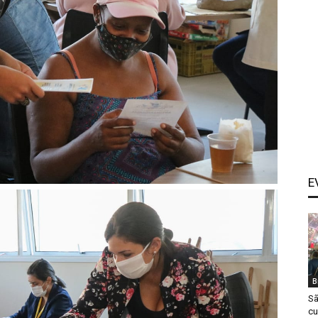
E
B
Sã
cu