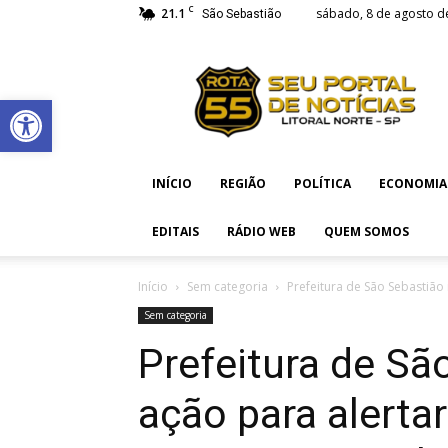
C
21.1
sábado, 8 de agosto d
São Sebastião
Rota
55
Abrir a barra de ferramentas
INÍCIO
REGIÃO
POLÍTICA
ECONOMIA
EDITAIS
RÁDIO WEB
QUEM SOMOS
Início
Sem categoria
Prefeitura de São Sebastião 
Sem categoria
Prefeitura de Sã
ação para alertar