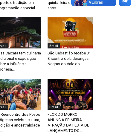
porte e tradição em
quinta-feira e celebra 70
ogramação especial...
anos...
rasil
Brasil
sa Caiçara tem culinária
São Sebastião recebe 3º
adicional e exposição
Encontro de Lideranças
bre a influência
Negras do Vale do...
ponesa...
rasil
Brasil
 Reencontro dos Povos
FLOR DO MORRO
dígenas celebra cultura,
ANUNCIA PRIMEIRA
adição e ancestralidade
ATRAÇÃO DA FESTA DE
..
LANÇAMENTO DO...