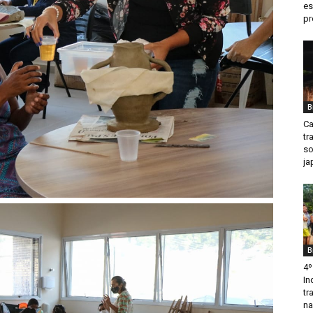
es
pr
B
Ca
tr
so
ja
B
4º
In
tr
na.