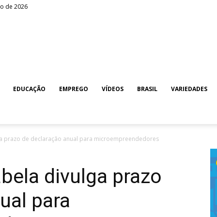
to de 2026
EDUCAÇÃO
EMPREGO
VÍDEOS
BRASIL
VARIEDADES
ulga prazo de declaração anual para microempreendedores
abela divulga prazo
ual para