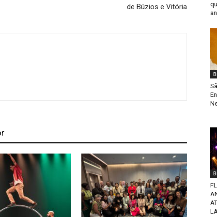
qu
de Búzios e Vitória
an
B
Sã
En
Ne
or
B
F
A
A
L