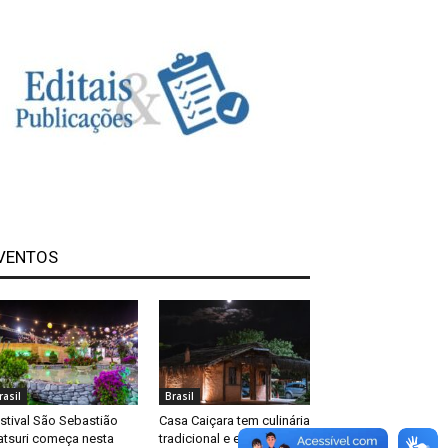
VENTOS
rasil
Brasil
stival São Sebastião
Casa Caiçara tem culinária
tsuri começa nesta
tradicional e exposição