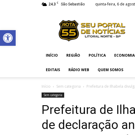
C
24.3
quinta-feira, 6 de agos
São Sebastião
Rota
55
Abrir a barra de ferramentas
INÍCIO
REGIÃO
POLÍTICA
ECONOMIA
EDITAIS
RÁDIO WEB
QUEM SOMOS
Início
Sem categoria
Prefeitura de Ilhabela div
Sem categoria
Prefeitura de Ilh
de declaração an