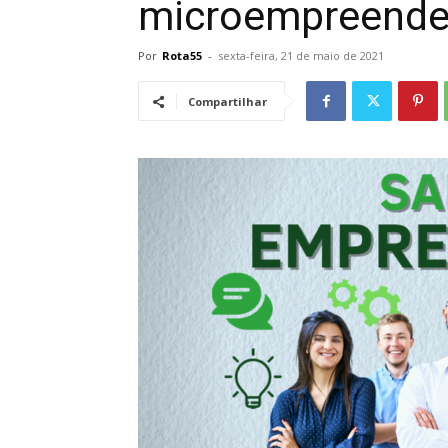
microempreende
Por
Rota55
-
sexta-feira, 21 de maio de 2021
Compartilhar