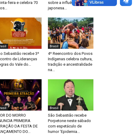
inta-feira e celebra 70
sobre a influência
os...
japonesa...
rasil
Brasil
o Sebastião recebe 3º
4º Reencontro dos Povos
contro de Lideranças
Indígenas celebra cultura,
gras do Vale do...
tradição e ancestralidade
na...
rasil
Brasil
LOR DO MORRO
São Sebastião recebe
NUNCIA PRIMEIRA
Porpetone neste sábado
TRAÇÃO DA FESTA DE
com espetáculo de
ANÇAMENTO DO...
humor ‘Epidemia...