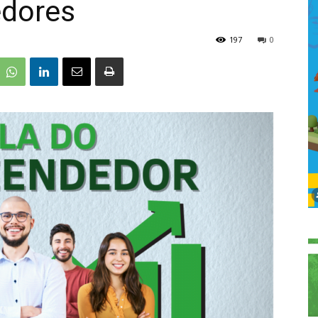
dores
197
0