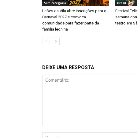
Sem categoria
Brasil
Leões da Vila abre inscrições para o
Festival Fel
Carnaval 2027 e convoca
semana com
comunidade para fazer parte da
teatro em S
família leonina
DEIXE UMA RESPOSTA