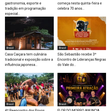
gastronomia, esporte e
começa nesta quinta-feira e
tradição em programação
celebra 70 anos...
especial...
Brasil
Brasil
Casa Caiçara tem culinária
São Sebastião recebe 3º
tradicional e exposição sobre a
Encontro de Lideranças Negras
influência japonesa...
do Vale do...
Brasil
Brasil
4º Reencontro dos Povos
FLOR DO MORRO ANUNCIA