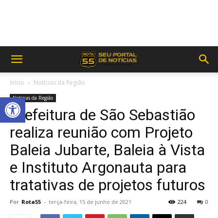
Início
Notícias da Região
Abrir a barra de ferramentas
Notícias da Região
Prefeitura de São Sebastião
realiza reunião com Projeto
Baleia Jubarte, Baleia à Vista
e Instituto Argonauta para
tratativas de projetos futuros
Por
Rota55
-
terça-feira, 15 de junho de 2021
224
0