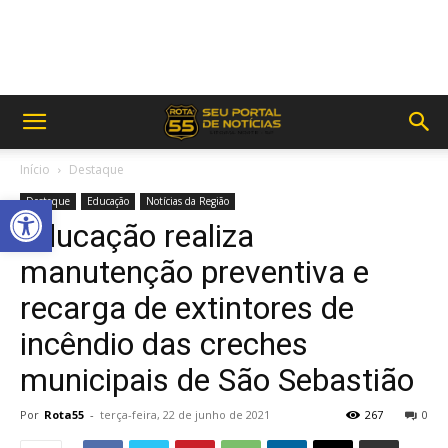
Início
Destaque
Abrir a barra de ferramentas
Destaque
Educação
Notícias da Região
Educação realiza
manutenção preventiva e
recarga de extintores de
incêndio das creches
municipais de São Sebastião
Por
Rota55
-
terça-feira, 22 de junho de 2021
267
0