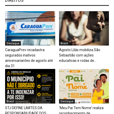
DIREITOS
Destaque
Brasil
CaraguaPrev recadastra
Agosto Lilás mobiliza São
segurados inativos
Sebastião com ações
aniversariantes de agosto até
educativas e rodas de...
dia 31
Brasil
Destaque
STJ DEFINE LIMITES DA
‘Meu Pai Tem Nome’ realiza
RESPONSABILIDADE DOS
reconhecimento de