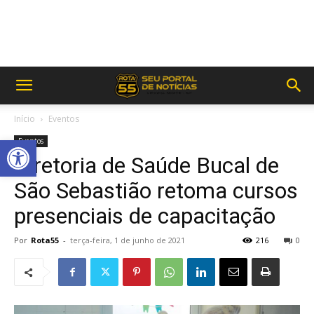
Início
Eventos
Abrir a barra de ferramentas
Eventos
Diretoria de Saúde Bucal de
São Sebastião retoma cursos
presenciais de capacitação
Por
Rota55
-
terça-feira, 1 de junho de 2021
216
0