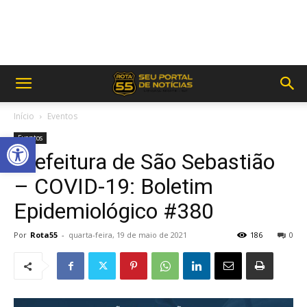
Início
Eventos
Abrir a barra de ferramentas
Eventos
Prefeitura de São Sebastião
– COVID-19: Boletim
Epidemiológico #380
Por
Rota55
-
quarta-feira, 19 de maio de 2021
186
0