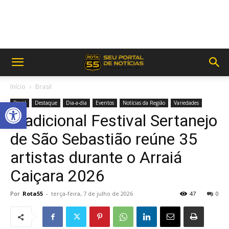
Início
Brasil
Abrir a barra de ferramentas
Brasil
Destaque
Dia-a-dia
Eventos
Notícias da Região
Variedades
Tradicional Festival Sertanejo
de São Sebastião reúne 35
artistas durante o Arraiá
Caiçara 2026
Por
Rota55
-
terça-feira, 7 de julho de 2026
47
0