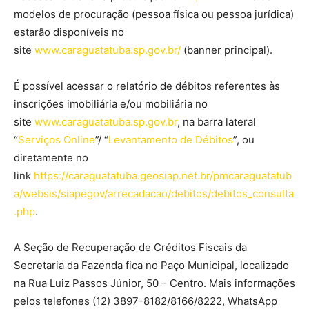
modelos de procuração (pessoa física ou pessoa jurídica)
estarão disponíveis no
site
www.caraguatatuba.sp.gov.br/
(banner principal).
É possível acessar o relatório de débitos referentes às
inscrições imobiliária e/ou mobiliária no
site
www.caraguatatuba.sp.gov.br
, na barra lateral
“
Serviços Online
”/ “
Levantamento de Débitos
”, ou
diretamente no
link
https://caraguatatuba.geosiap.net.br/pmcaraguatatub
a/websis/siapegov/arrecadacao/debitos/debitos_consulta
.php
.
A Seção de Recuperação de Créditos Fiscais da
Secretaria da Fazenda fica no Paço Municipal, localizado
na Rua Luiz Passos Júnior, 50 – Centro. Mais informações
pelos telefones (12) 3897-8182/8166/8222, WhatsApp