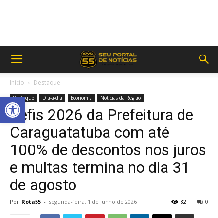
Início
Destaque
Abrir a barra de ferramentas
Destaque
Dia-a-dia
Economia
Notícias da Região
Refis 2026 da Prefeitura de
Caraguatatuba com até
100% de descontos nos juros
e multas termina no dia 31
de agosto
Por
Rota55
-
segunda-feira, 1 de junho de 2026
82
0