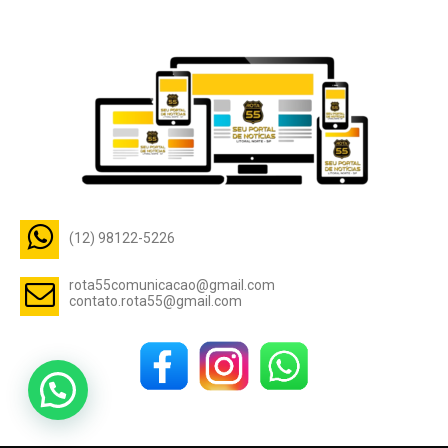
(12) 98122-5226
rota55comunicacao@gmail.com
contato.rota55@gmail.com