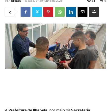
Por
Rota55
-
sábado, 27 de junho de 2026
64
0
A
Prefeitura de Ilhabela
, por meio da
Secretaria