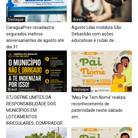
Destaque
Brasil
CaraguaPrev recadastra
Agosto Lilás mobiliza São
segurados inativos
Sebastião com ações
aniversariantes de agosto até
educativas e rodas de...
dia 31
Brasil
Destaque
STJ DEFINE LIMITES DA
‘Meu Pai Tem Nome’ realiza
RESPONSABILIDADE DOS
reconhecimento de
MUNICÍPIOS EM
paternidade neste sábado
LOTEAMENTOS
em...
IRREGULARES: COMPRADOR...