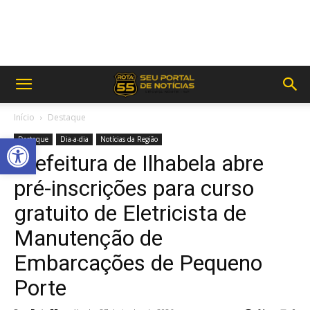
Início
Destaque
Abrir a barra de ferramentas
Destaque
Dia-a-dia
Notícias da Região
Prefeitura de Ilhabela abre
pré-inscrições para curso
gratuito de Eletricista de
Manutenção de
Embarcações de Pequeno
Porte