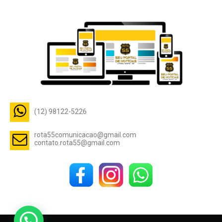
(12) 98122-5226
rota55comunicacao@gmail.com
contato.rota55@gmail.com