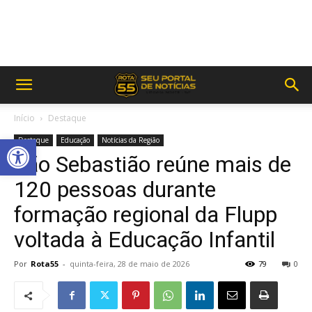
Início
Destaque
Abrir a barra de ferramentas
Destaque
Educação
Notícias da Região
São Sebastião reúne mais de
120 pessoas durante
formação regional da Flupp
voltada à Educação Infantil
Por
Rota55
-
quinta-feira, 28 de maio de 2026
79
0