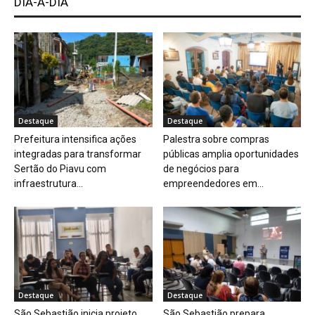
DIA-A-DIA
Destaque
Destaque
Prefeitura intensifica ações
Palestra sobre compras
integradas para transformar
públicas amplia oportunidades
Sertão do Piavu com
de negócios para
infraestrutura...
empreendedores em...
Destaque
Destaque
São Sebastião inicia projeto
São Sebastião prepara