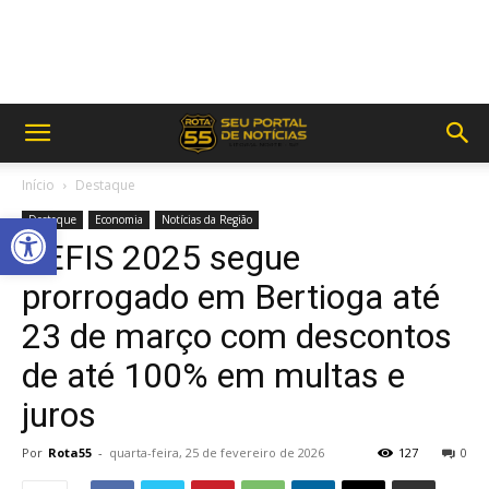
Início
Destaque
Abrir a barra de ferramentas
Destaque
Economia
Notícias da Região
REFIS 2025 segue
prorrogado em Bertioga até
23 de março com descontos
de até 100% em multas e
juros
Por
Rota55
-
quarta-feira, 25 de fevereiro de 2026
127
0