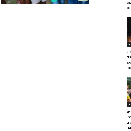
es
pr
B
Ca
tr
so
ja
B
4º
In
tr
na.