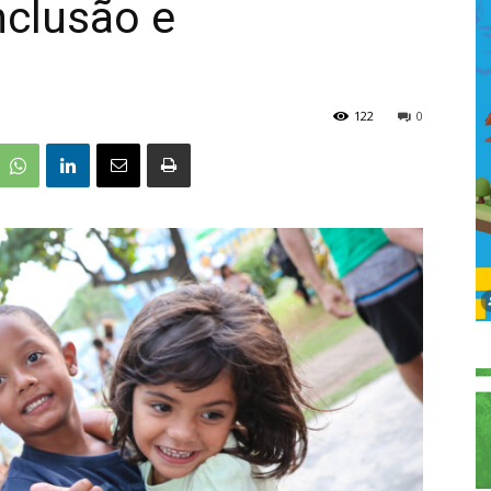
nclusão e
122
0