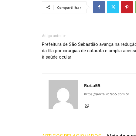
Compartilhar
Artigo anterior
Prefeitura de São Sebastião avança na reduçã
da fila por cirurgias de catarata e amplia acess
à saúde ocular
Rota55
https://portal.rota55.com.br
ARTIGOS RELACIONADOS
Mais do aut