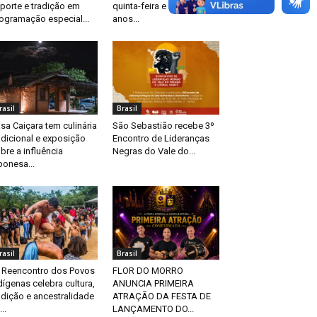
porte e tradição em
quinta-feira e celebra 70
ogramação especial...
anos...
rasil
Brasil
sa Caiçara tem culinária
São Sebastião recebe 3º
adicional e exposição
Encontro de Lideranças
bre a influência
Negras do Vale do...
ponesa...
rasil
Brasil
 Reencontro dos Povos
FLOR DO MORRO
dígenas celebra cultura,
ANUNCIA PRIMEIRA
adição e ancestralidade
ATRAÇÃO DA FESTA DE
..
LANÇAMENTO DO...