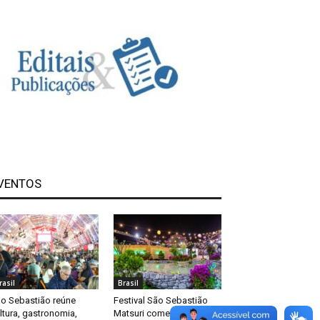
VENTOS
rasil
Brasil
o Sebastião reúne
Festival São Sebastião
ltura, gastronomia,
Matsuri começa nesta