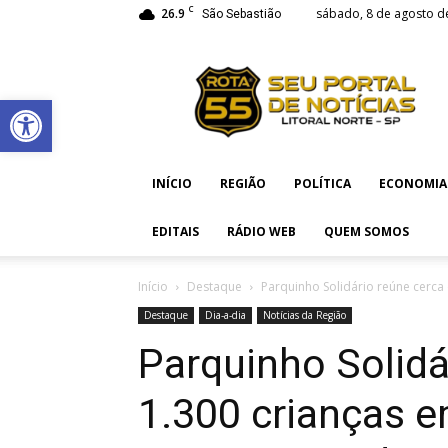
C
26.9
sábado, 8 de agosto d
São Sebastião
Rota
55
Abrir a barra de ferramentas
INÍCIO
REGIÃO
POLÍTICA
ECONOMIA
EDITAIS
RÁDIO WEB
QUEM SOMOS
Início
Destaque
Parquinho Solidário reúne cerca 
Destaque
Dia-a-dia
Notícias da Região
Parquinho Solidá
1.300 crianças 