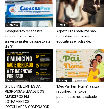
Destaque
Brasil
CaraguaPrev recadastra
Agosto Lilás mobiliza São
segurados inativos
Sebastião com ações
aniversariantes de agosto até
educativas e rodas de...
dia 31
Brasil
Destaque
STJ DEFINE LIMITES DA
‘Meu Pai Tem Nome’ realiza
RESPONSABILIDADE DOS
reconhecimento de
MUNICÍPIOS EM
paternidade neste sábado
LOTEAMENTOS
em...
IRREGULARES: COMPRADOR...