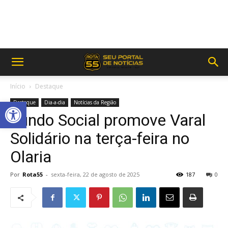
Início
Destaque
Abrir a barra de ferramentas
Destaque
Dia-a-dia
Notícias da Região
Fundo Social promove Varal
Solidário na terça-feira no
Olaria
Por
Rota55
-
sexta-feira, 22 de agosto de 2025
187
0