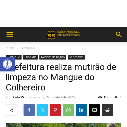
Início
Destaque
Abrir a barra de ferramentas
Destaque
Dia-a-dia
Notícias da Região
Variedades
Prefeitura realiza mutirão de
limpeza no Mangue do
Colhereiro
Por
Rota55
-
terça-feira, 29 de abril de 2025
118
0