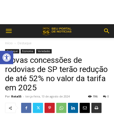
Início
Destaque
Abrir a barra de ferramentas
Destaque
Economia
Variedades
Novas concessões de
rodovias de SP terão redução
de até 52% no valor da tarifa
em 2025
Por
Rota55
-
terça-feira, 13 de agosto de 2024
196
0