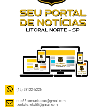
(12) 98122-5226
rota55comunicacao@gmail.com
contato.rota55@gmail.com