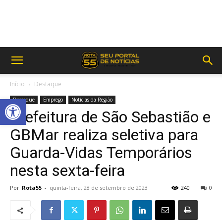
Início
Destaque
Abrir a barra de ferramentas
Destaque
Emprego
Notícias da Região
Prefeitura de São Sebastião e
GBMar realiza seletiva para
Guarda-Vidas Temporários
nesta sexta-feira
Por
Rota55
-
quinta-feira, 28 de setembro de 2023
240
0