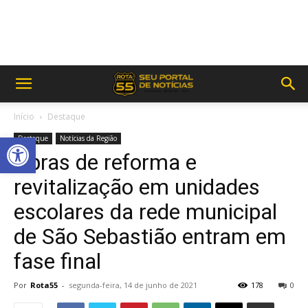
Início
Destaque
Abrir a barra de ferramentas
Destaque
Notícias da Região
Obras de reforma e
revitalização em unidades
escolares da rede municipal
de São Sebastião entram em
fase final
Por
Rota55
-
segunda-feira, 14 de junho de 2021
178
0