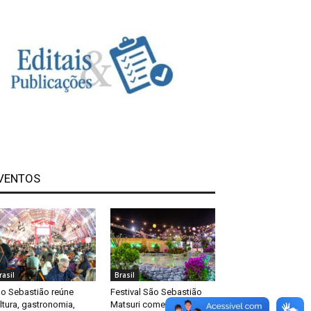
VENTOS
rasil
Brasil
o Sebastião reúne
Festival São Sebastião
ltura, gastronomia,
Matsuri começa nesta