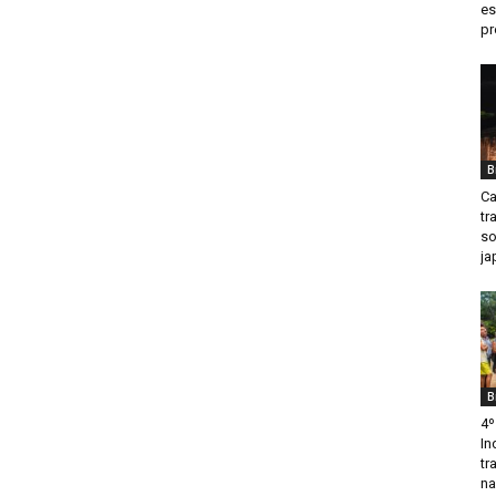
es
pr
B
Ca
tr
so
ja
B
4º
In
tr
na.