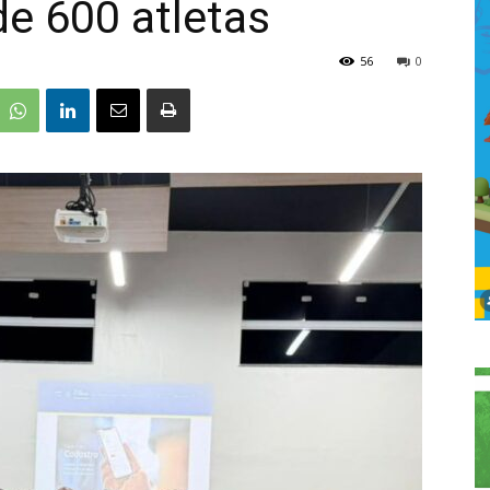
de 600 atletas
56
0