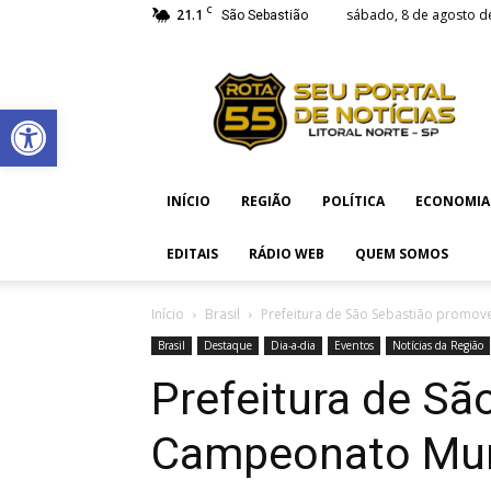
C
21.1
sábado, 8 de agosto d
São Sebastião
Rota
55
Abrir a barra de ferramentas
INÍCIO
REGIÃO
POLÍTICA
ECONOMIA
EDITAIS
RÁDIO WEB
QUEM SOMOS
Início
Brasil
Prefeitura de São Sebastião promov
Brasil
Destaque
Dia-a-dia
Eventos
Notícias da Região
Prefeitura de S
Campeonato Mun