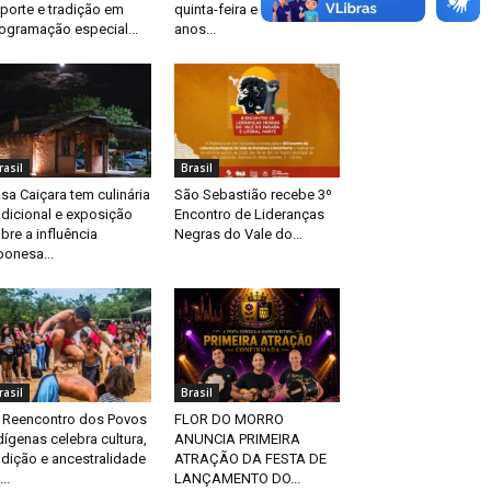
porte e tradição em
quinta-feira e celebra 70
ogramação especial...
anos...
rasil
Brasil
sa Caiçara tem culinária
São Sebastião recebe 3º
adicional e exposição
Encontro de Lideranças
bre a influência
Negras do Vale do...
ponesa...
rasil
Brasil
 Reencontro dos Povos
FLOR DO MORRO
dígenas celebra cultura,
ANUNCIA PRIMEIRA
adição e ancestralidade
ATRAÇÃO DA FESTA DE
..
LANÇAMENTO DO...