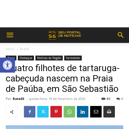
Início
Brasil
Abrir a barra de ferramentas
Brasil
Destaque
Notícias da Região
Variedades
Quatro filhotes de tartaruga-
cabeçuda nascem na Praia
de Paúba, em São Sebastião
Por
Rota55
-
quinta-feira, 19 de fevereiro de 2026
85
0