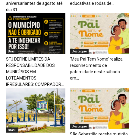
aniversariantes de agosto até
educativas e rodas de...
dia 31
Brasil
Destaque
STJ DEFINE LIMITES DA
‘Meu Pai Tem Nome’ realiza
RESPONSABILIDADE DOS
reconhecimento de
MUNICÍPIOS EM
paternidade neste sábado
LOTEAMENTOS
em...
IRREGULARES: COMPRADOR...
Destaque
Brasil
São Sebastião recebe mutirão