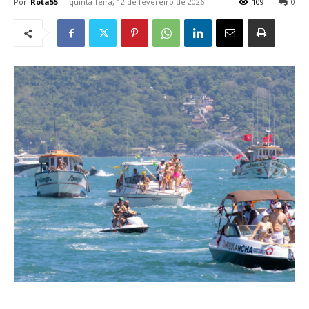
Por
Rota55
-
quinta-feira, 12 de fevereiro de 2026
109
0