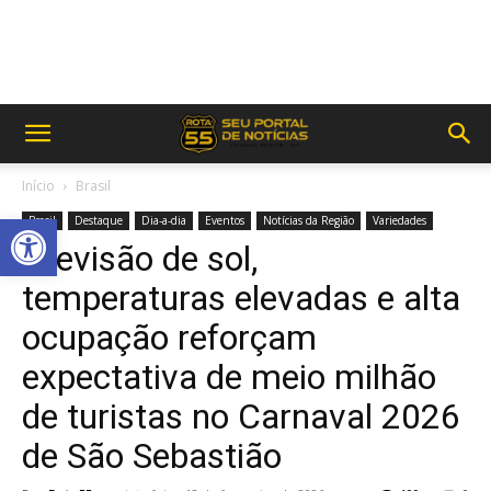
Início
Brasil
Abrir a barra de ferramentas
Brasil
Destaque
Dia-a-dia
Eventos
Notícias da Região
Variedades
Previsão de sol,
temperaturas elevadas e alta
ocupação reforçam
expectativa de meio milhão
de turistas no Carnaval 2026
de São Sebastião