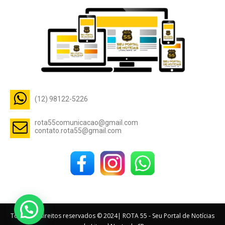
(12) 98122-5226
rota55comunicacao@gmail.com
contato.rota55@gmail.com
Todos os direitos reservados © 2024| ROTA 55 - Seu Portal de Notícias