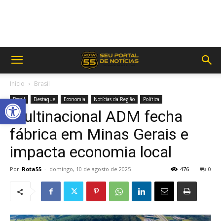
Início
Brasil
Abrir a barra de ferramentas
Brasil
Destaque
Economia
Notícias da Região
Política
Multinacional ADM fecha
fábrica em Minas Gerais e
impacta economia local
Por
Rota55
-
domingo, 10 de agosto de 2025
476
0