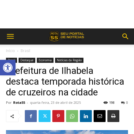
Início
Brasil
Abrir a barra de ferramentas
Brasil
Destaque
Economia
Notícias da Região
Prefeitura de Ilhabela
destaca temporada histórica
de cruzeiros na cidade
Por
Rota55
-
quarta-feira, 23 de abril de 2025
198
0