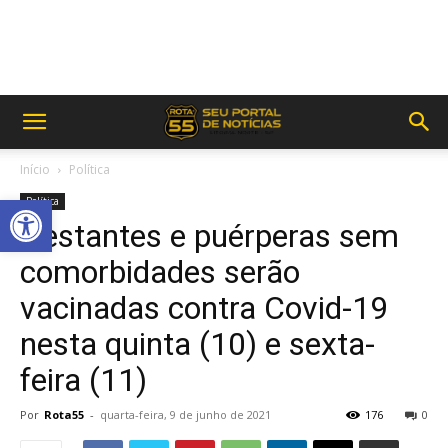
Início
Política
Abrir a barra de ferramentas
Política
Gestantes e puérperas sem
comorbidades serão
vacinadas contra Covid-19
nesta quinta (10) e sexta-
feira (11)
Por
Rota55
-
quarta-feira, 9 de junho de 2021
176
0