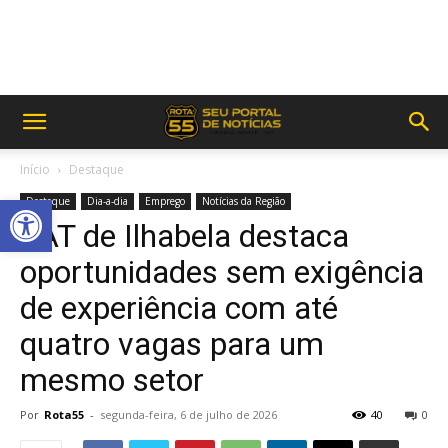
Início
Destaque
Abrir a barra de ferramentas
Destaque
Dia-a-dia
Emprego
Notícias da Região
PAT de Ilhabela destaca
oportunidades sem exigência
de experiência com até
quatro vagas para um
mesmo setor
Por
Rota55
-
segunda-feira, 6 de julho de 2026
40
0