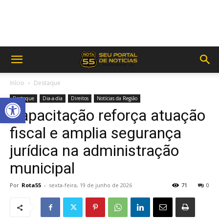
Início
Destaque
Abrir a barra de ferramentas
Destaque
Dia-a-dia
Direitos
Notícias da Região
Capacitação reforça atuação
fiscal e amplia segurança
jurídica na administração
municipal
Por
Rota55
-
sexta-feira, 19 de junho de 2026
71
0