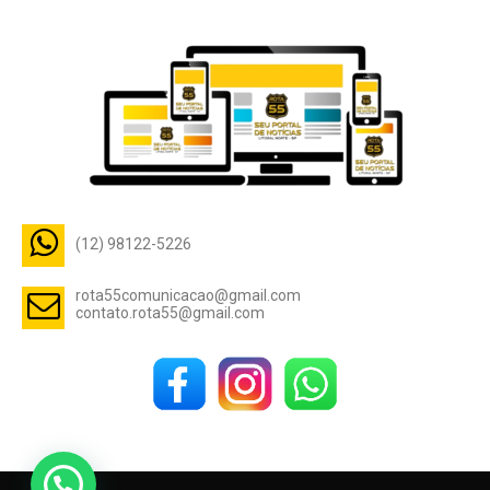
(12) 98122-5226
rota55comunicacao@gmail.com
contato.rota55@gmail.com