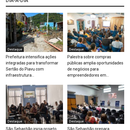
DIA-A-DIA
Destaque
Destaque
Prefeitura intensifica ações
Palestra sobre compras
integradas para transformar
públicas amplia oportunidades
Sertão do Piavu com
de negócios para
infraestrutura...
empreendedores em...
Destaque
Destaque
São Sebastião inicia projeto
São Sebastião prepara