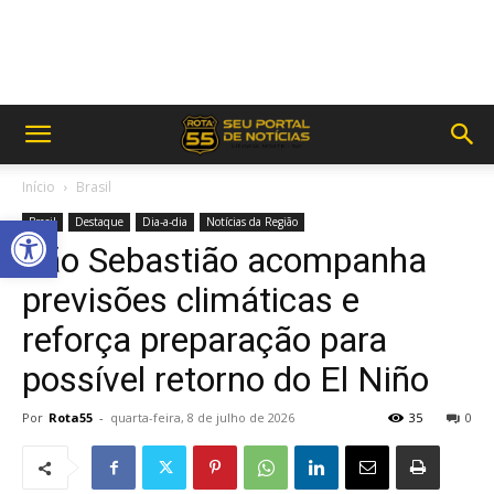
Início
Brasil
Abrir a barra de ferramentas
Brasil
Destaque
Dia-a-dia
Notícias da Região
São Sebastião acompanha
previsões climáticas e
reforça preparação para
possível retorno do El Niño
Por
Rota55
-
quarta-feira, 8 de julho de 2026
35
0