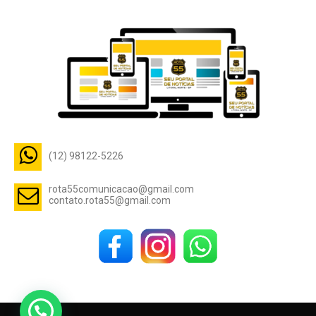
(12) 98122-5226
rota55comunicacao@gmail.com
contato.rota55@gmail.com